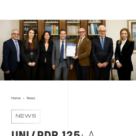
Consegna certificato pdr 125_Banca Popolare Pugliese
Home
News
NEWS