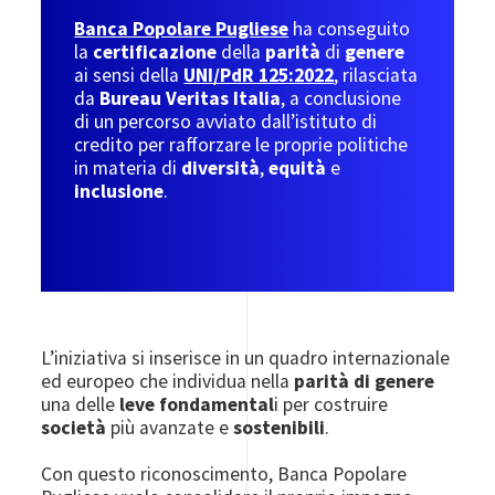
Banca Popolare Pugliese
ha conseguito
la
certificazione
della
parità
di
genere
ai sensi della
UNI/PdR 125:2022
, rilasciata
da
Bureau Veritas Italia
, a conclusione
di un percorso avviato dall’istituto di
credito per rafforzare le proprie politiche
in materia di
diversità
,
equità
e
inclusione
.
L’iniziativa si inserisce in un quadro internazionale
ed europeo che individua nella
parità di genere
una delle
leve fondamental
i per costruire
società
più avanzate e
sostenibili
.
Con questo riconoscimento, Banca Popolare