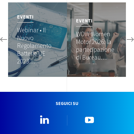
Image
Image
EVENTI
EVENTI
Webinar • Il
WOW Women
Nuovo
Motor 2026: la
Regolamento
partecipazione
Batterie UE
di Bureau…
2023…
SEGUICI SU
Linkedin
YouTube