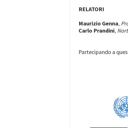
RELATORI
Maurizio Genna
,
Pr
Carlo Prandini
,
Nort
Partecipando a ques
Image