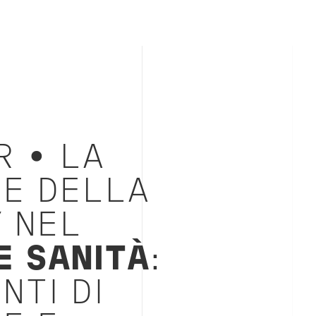
R • LA
NE DELLA
Y
NEL
E SANITÀ
:
NTI DI