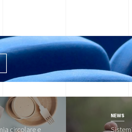
I
Image
NEWS
ia circolare e
Sistemi