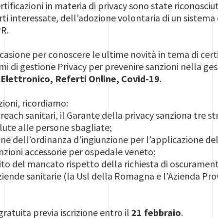
ertificazioni in materia di privacy sono state riconosci
rti interessate, dell’adozione volontaria di un sistema d
PR.
ccasione per conoscere le ultime novità in tema di cer
emi di gestione Privacy per prevenire sanzioni nella ge
 Elettronico, Referti Online, Covid-19
.
zioni, ricordiamo:
each sanitari, il Garante della privacy sanziona tre 
alute alle persone sbagliate;
ne dell’ordinanza d'ingiunzione per l’applicazione de
anzioni accessorie per ospedale veneto;
to del mancato rispetto della richiesta di oscurament
ende sanitarie (la Usl della Romagna e l’Azienda Provin
ratuita previa iscrizione entro il
21 febbraio
.