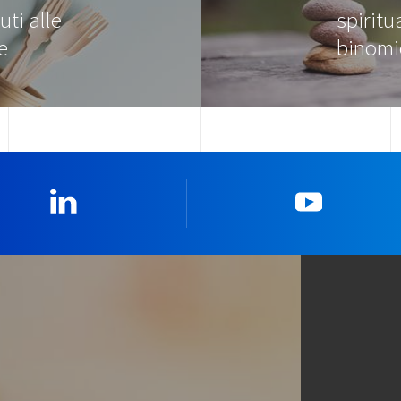
uti alle
spiritu
e
binom
Linkedin
YouTub