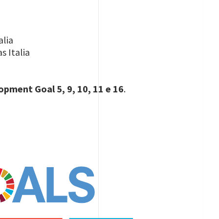
alia
s Italia
opment Goal 5,
9, 10,
11 e 16
.