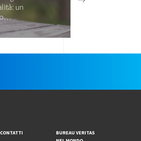
alità: un
io…
e
CONTATTI
BUREAU VERITAS
NEL MONDO