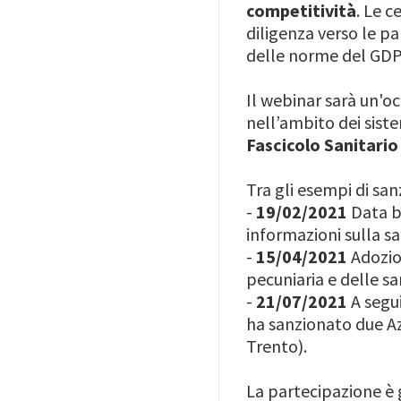
competitività
. Le c
diligenza verso le pa
delle norme del GD
Il webinar sarà un'o
nell’ambito dei sist
Fascicolo Sanitario
Tra gli esempi di san
-
19/02/2021
Data br
informazioni sulla s
-
15/04/2021
Adozio
pecuniaria e delle s
-
21/07/2021
A segui
ha sanzionato due Azi
Trento).
La partecipazione è g