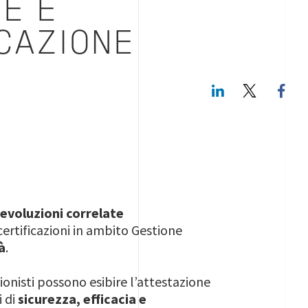
E E
CAZIONE
LinkedIn
Twitte
e
evoluzioni correlate
ertificazioni in ambito Gestione
à
.
ionisti possono esibire l’attestazione
i di
sicurezza, efficacia e