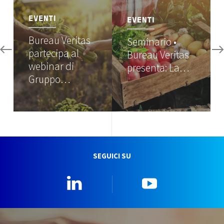
EVENTI
EVENTI
Bureau Veritas
Seminario •
partecipa al
Bureau Veritas
webinar di
presenta: La…
Gruppo…
SEGUICI SU
Linkedin
YouTube