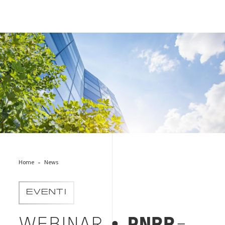
building-green-dnsh-construction
Home
News
EVENTI