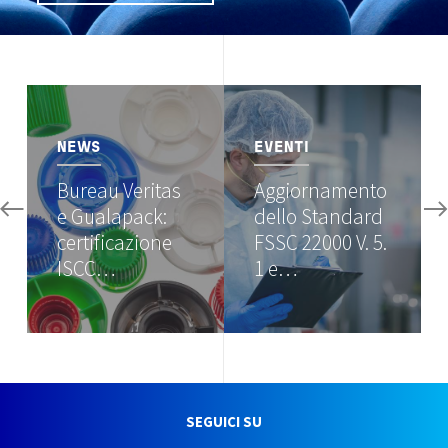
Image
Image
NEWS
EVENTI
Bureau Veritas
Aggiornamento
e Gualapack:
dello Standard
certificazione
FSSC 22000 V. 5.
ISCC…
1 e…
SEGUICI SU