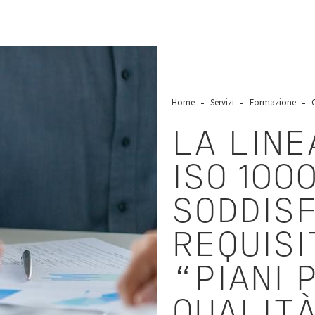
Home
Servizi
Formazione
LA LINE
ISO 1000
SODDIS
REQUISI
“PIANI 
QUALIT