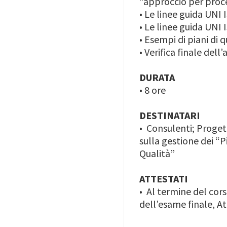
“approccio per proce
•
Le linee guida UNI 
•
Le linee guida UNI 
•
Esempi di piani di q
•
Verifica finale del
DURATA
•
8 ore
DESTINATARI
•
Consulenti; Progett
sulla gestione dei “P
Qualità”
ATTESTATI
•
Al termine del cor
dell’esame finale, A