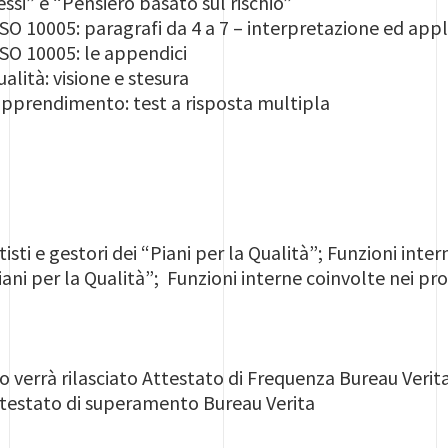
ssi” e “Pensiero basato sul rischio”
ISO 10005: paragrafi da 4 a 7 – interpretazione ed app
ISO 10005: le appendici
ualità: visione e stesura
l’apprendimento: test a risposta multipla
isti e gestori dei “Piani per la Qualità”; Funzioni inte
iani per la Qualità”; Funzioni interne coinvolte nei proc
so verrà rilasciato Attestato di Frequenza Bureau Ver
ttestato di superamento Bureau Verita