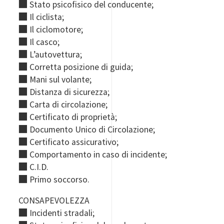
■
Stato psicofisico del conducente;
■
Il ciclista;
■
Il ciclomotore;
■
Il casco;
■
L’autovettura;
■
Corretta posizione di guida;
■
Mani sul volante;
■
Distanza di sicurezza;
■
Carta di circolazione;
■
Certificato di proprietà;
■
Documento Unico di Circolazione;
■
Certificato assicurativo;
■
Comportamento in caso di incidente;
■
C.I.D.
■
Primo soccorso.
CONSAPEVOLEZZA
■
Incidenti stradali;