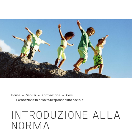
social-accountability
Home
Servizi
Formazione
Corsi
Formazione in ambito Responsabilità sociale
INTRODUZIONE ALLA
NORMA