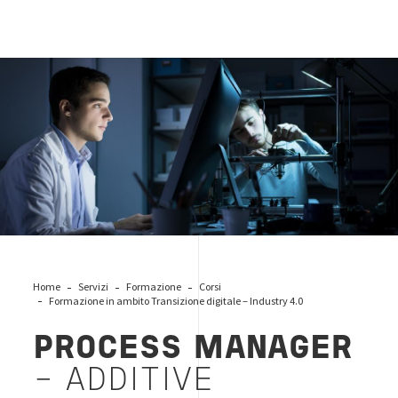
additive-personale
Home
Servizi
Formazione
Corsi
Formazione in ambito Transizione digitale – Industry 4.0
PROCESS MANAGER
– ADDITIVE