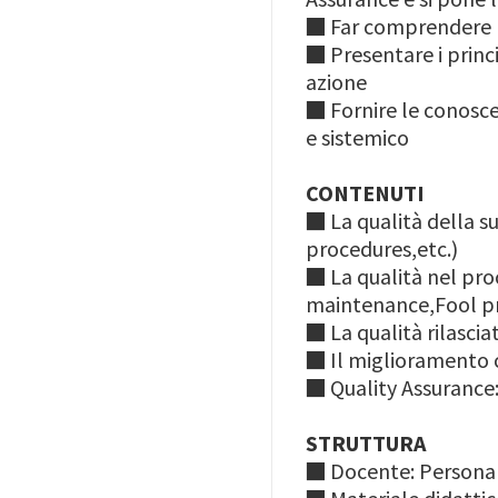
■ Far comprendere l'
■ Presentare i princi
azione
■ Fornire le conosce
e sistemico
CONTENUTI
■ La qualità della s
procedures,etc.)
■ La qualità nel pro
maintenance,Fool pr
■ La qualità rilasci
■ Il miglioramento c
■ Quality Assurance:
STRUTTURA
■ Docente: Personal