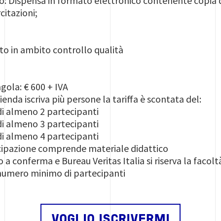
o: Dispensa in formato elettronico contenente copia del
citazioni;
o in ambito controllo qualità
gola: € 600 + IVA
zienda iscriva più persone la tariffa è scontata del:
 di almeno 2 partecipanti
 di almeno 3 partecipanti
 di almeno 4 partecipanti
cipazione comprende materiale didattico
 a conferma e Bureau Veritas Italia si riserva la facolt
 numero minimo di partecipanti
VOGLIO ISCRIVERMI