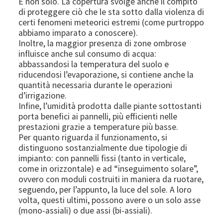
E non solo. La copertura svolge anche il compito
di proteggere ciò che le sta sotto dalla violenza di
certi fenomeni meteorici estremi (come purtroppo
abbiamo imparato a conoscere).
Inoltre, la maggior presenza di zone ombrose
influisce anche sul consumo di acqua:
abbassandosi la temperatura del suolo e
riducendosi l’evaporazione, si contiene anche la
quantità necessaria durante le operazioni
d’irrigazione.
Infine, l’umidità prodotta dalle piante sottostanti
porta benefici ai pannelli, più efficienti nelle
prestazioni grazie a temperature più basse.
Per quanto riguarda il funzionamento, si
distinguono sostanzialmente due tipologie di
impianto: con pannelli fissi (tanto in verticale,
come in orizzontale) e ad “inseguimento solare”,
ovvero con moduli costruiti in maniera da ruotare,
seguendo, per l’appunto, la luce del sole. A loro
volta, questi ultimi, possono avere o un solo asse
(mono-assiali) o due assi (bi-assiali).