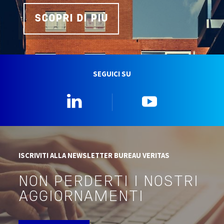
SCOPRI DI PIÙ
SEGUICI SU
Linkedin
YouTube
ISCRIVITI ALLA NEWSLETTER BUREAU VERITAS
NON PERDERTI I NOSTRI
AGGIORNAMENTI