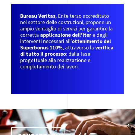
Bureau Veritas
, Ente terzo accreditato
nel settore delle costruzioni, propone un
ampio ventaglio di servizi per garantire la
corretta
applicazione dell’iter
e degli
interventi necessari all’
ottenimento del
Superbonus 110%
, attraverso la
verifica
di tutto il processo
: dalla fase
progettuale alla realizzazione e
completamento dei lavori.