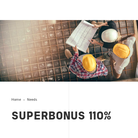
superbonus-cse
Home
Needs
SUPERBONUS 110%