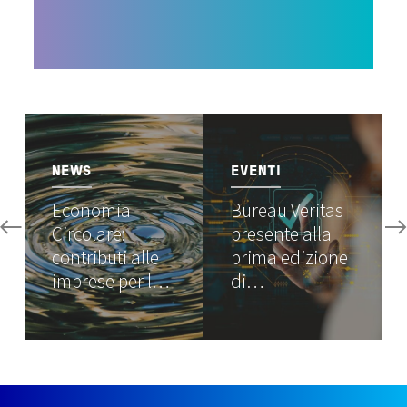
Image
Image
NEWS
EVENTI
Economia
Bureau Veritas
Circolare:
presente alla
contributi alle
prima edizione
imprese per l…
di…