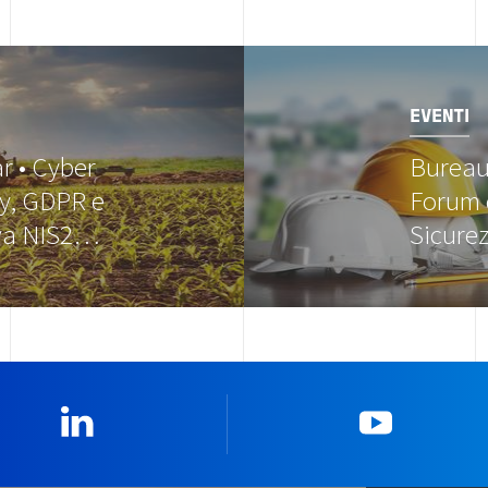
Image
EVENTI
r • Cyber
Bureau 
ty, GDPR e
Forum d
iva NIS2…
Sicure
Linkedin
YouTub