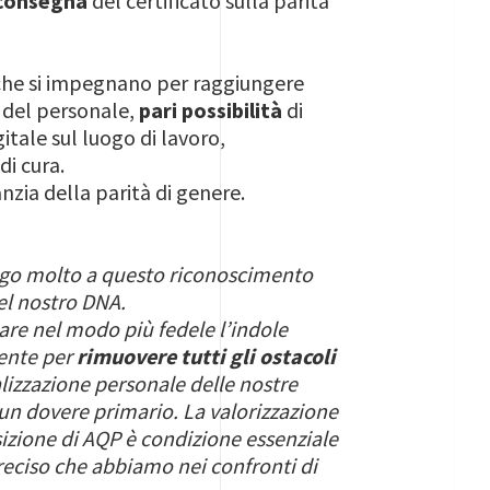
 consegna
del certificato sulla parità
 che si impegnano per raggiungere
e del personale,
pari possibilità
di
gitale sul luogo di lavoro,
di cura.
nzia della parità di genere.
go molto a questo riconoscimento
nel nostro DNA.
are nel modo più fedele l’indole
mente per
rimuovere tutti gli ostacoli
alizzazione personale delle nostre
è un dovere primario. La valorizzazione
izione di AQP è condizione essenziale
preciso che abbiamo nei confronti di