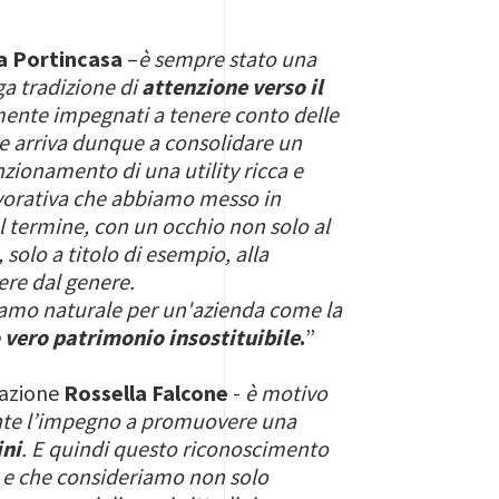
a Portincasa
–
è sempre stato una
ga tradizione di
attenzione verso il
emente impegnati a tenere conto delle
ne arriva dunque a consolidare un
zionamento di una utility ricca e
avorativa che abbiamo messo in
el termine, con un occhio non solo al
solo a titolo di esempio, alla
dere dal genere.
iamo naturale per un'azienda come la
 vero patrimonio insostituibile
.
”
razione
Rossella Falcone
-
è motivo
mente l’impegno a promuovere una
ini
. E quindi questo riconoscimento
fa e che consideriamo non solo