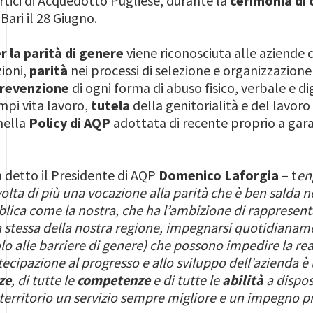
rtici di Acquedotto Pugliese, durante la
cerimonia di
Bari il 28 Giugno.
r la parità di genere
viene riconosciuta alle aziende
ioni,
parità
nei processi di selezione e organizzazion
revenzione
di ogni forma di abuso fisico, verbale e di
mpi vita lavoro,
tutela
della genitorialità e del lavoro 
nella
Policy di AQP
adottata di recente proprio a gara
 detto il Presidente di AQP
Domenico Laforgia
– t
en
olta di più una vocazione alla parità che è ben salda 
lica come la nostra, che ha l’ambizione di rappresent
a stessa della nostra regione, impegnarsi quotidiana
olo alle barriere di genere) che possono impedire la re
rtecipazione al progresso e allo sviluppo dell’azienda 
ze
, di tutte le
competenze
e di tutte le
abilità
a dispos
o territorio un servizio sempre migliore e un impegno 