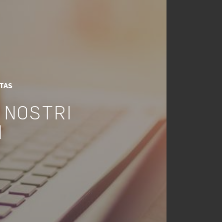
ITAS
 NOSTRI
I