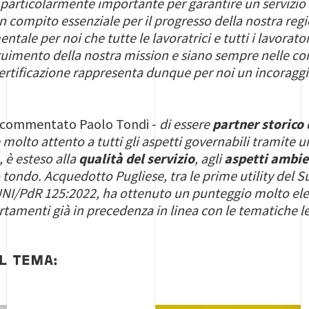
articolarmente importante per garantire un servizio s
compito essenziale per il progresso della nostra regio
tale per noi che tutte le lavoratrici e tutti i lavorator
guimento della nostra mission e siano sempre nelle con
certificazione rappresenta dunque per noi un incoragg
 commentato Paolo Tondi -
di essere
partner storico
olto attento a tutti gli aspetti governabili tramite u
, è esteso alla
qualità del servizio
, agli
aspetti ambie
 tondo. Acquedotto Pugliese, tra le prime utility del S
 UNI/PdR 125:2022, ha ottenuto un punteggio molto ele
rtamenti già in precedenza in linea con le tematiche le
IL TEMA: