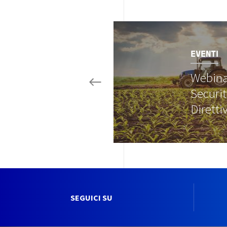
Image
EVENTI
Webina
Securi
Dirett
SEGUICI SU