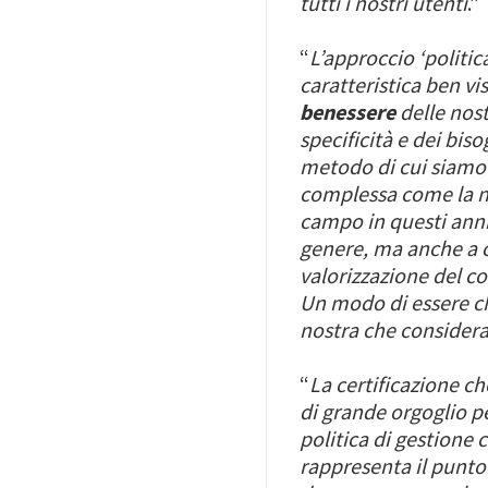
tutti i nostri utenti
.”
“
L’approccio ‘politica
caratteristica ben vi
benessere
delle nost
specificità e dei bi
metodo di cui siamo 
complessa come la no
campo in questi anni 
genere, ma anche a cu
valorizzazione del co
Un modo di essere c
nostra che consider
“
La certificazione c
di grande orgoglio p
politica di gestione 
rappresenta il punto 