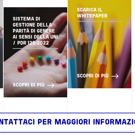
SCARICA IL
WHITEPAPER
SISTEMA DI
GESTIONE DELLA
PARITÀ DI GENERE
AI SENSI DELLA UNI
/ PDR 125:2022
SCOPRI DI PIÙ
SCOPRI DI PIÙ
NTATTACI PER MAGGIORI INFORMAZI