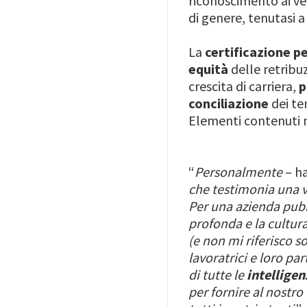
riconoscimento ai ve
di genere, tenutasi a 
La
certificazione pe
equità
delle retribuz
crescita di carriera,
p
conciliazione
dei te
Elementi contenuti 
“
Personalmente
– ha
che testimonia una v
Per una azienda pubb
profonda e la cultur
(e non mi riferisco s
lavoratrici e loro pa
di tutte le
intelligen
per fornire al nostr