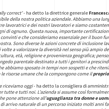
lly correct’
- ha detto la direttrice generale
Francesc
sibile della nostra politica aziendale. Abbiamo una lun
re lavoratrici e dei nostri lavoratori e siamo costant
sogni di ognuno. Questa nuova, importante certificazio
convinti e che consideriamo essenziale per il buon fun
stra. Sono diverse le azioni concrete di inclusione l
volte a valorizzare la diversità nel senso più ampio d
ltura, età, religione e provenienza geografica; penso, 
ngedo parentale destinato a tutti i genitori a prescin
he abbiamo sposato in tempi non sospetti e che riten
a le risorse umane che la compongono come il
proprio
he riceviamo oggi
- ha detto la consigliera di amminist
er tutte e tutti noi. L’azienda si assume così formal
che pone attenzione all’
uguaglianza tra donne e uom
di arrivo naturale di un percorso iniziato molti anni 