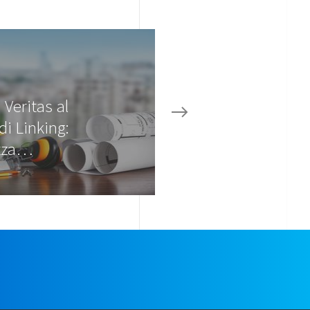
Veritas al
i Linking:
zza…
e