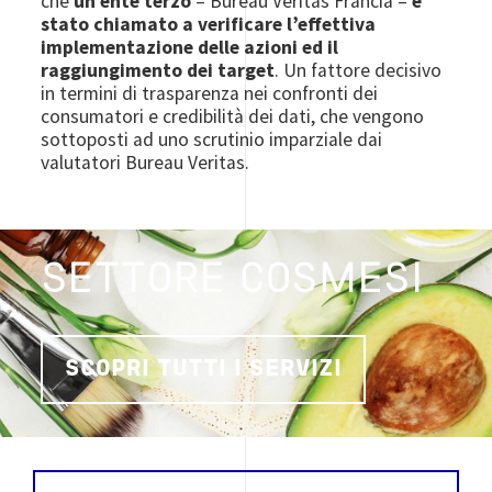
che
un ente terzo
– Bureau Veritas Francia –
è
stato chiamato a verificare l’effettiva
implementazione delle azioni ed il
raggiungimento dei target
. Un fattore decisivo
in termini di trasparenza nei confronti dei
consumatori e credibilità dei dati, che vengono
sottoposti ad uno scrutinio imparziale dai
valutatori Bureau Veritas.
SETTORE COSMESI
SCOPRI TUTTI I SERVIZI