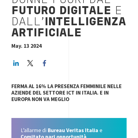
DONNE FUORI DAL
FUTURO DIGITALE
E
DALL’
INTELLIGENZA
ARTIFICIALE
May. 13 2024
LinkedIn
Twitter
Facebook share
FERMA AL 16% LA PRESENZA FEMMINILE NELLE
AZIENDE DEL SETTORE ICT IN ITALIA. E IN
EUROPA NON VA MEGLIO
L’allarme di
Bureau Veritas Italia
e
Comitato pari opportunità