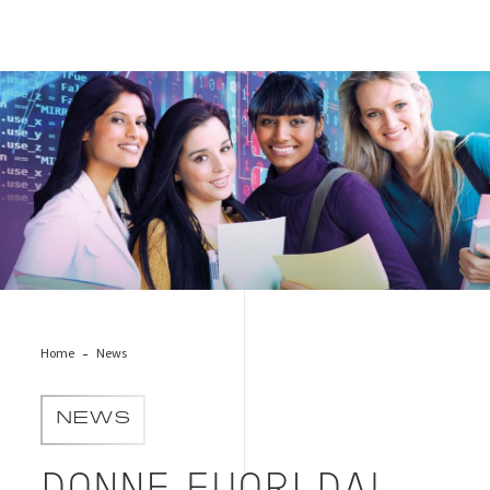
donne_ict_prova_3
Home
News
NEWS