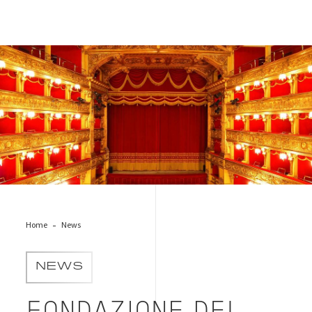
Teatro-Carignano_credits-Bruna_Biamino
Home
News
NEWS