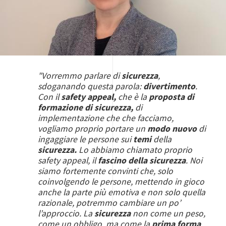
"Vorremmo parlare di
sicurezza
,
sdoganando questa parola:
divertimento
.
Con il
safety appeal,
che è la
proposta di
formazione di sicurezza,
di
implementazione che che facciamo,
vogliamo proprio portare un
modo nuovo
di
ingaggiare le persone sui
temi
della
sicurezza.
Lo abbiamo chiamato proprio
safety appeal, il
fascino della sicurezza
. Noi
siamo fortemente convinti che, solo
coinvolgendo le persone, mettendo in gioco
anche la parte più emotiva e non solo quella
razionale, potremmo cambiare un po’
l’approccio. La
sicurezza
non come un peso,
come un obbligo, ma come la
prima forma