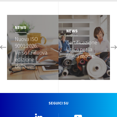
Image
Image
NEWS
NEWS
Nuova ISO
Certificazione
9001:2026.
unica per la
Verso la nuova
filiera moda:
edizione
l'…
della…
SEGUICI SU
Linkedin
YouTube