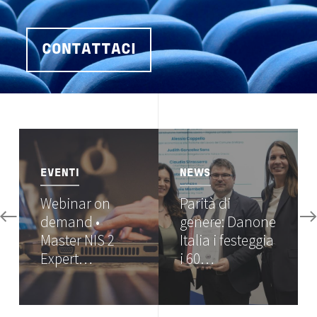
CONTATTACI
Image
Image
EVENTI
NEWS
Webinar on
Parità di
demand •
genere: Danone
Master NIS 2
Italia i festeggia
Expert…
i 60…