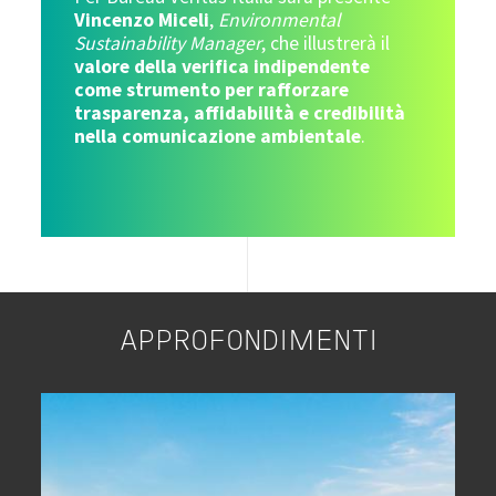
Vincenzo Miceli
,
Environmental
Sustainability Manager
, che illustrerà il
valore della verifica indipendente
come strumento per rafforzare
trasparenza, affidabilità e credibilità
nella comunicazione ambientale
.
APPROFONDIMENTI
Image