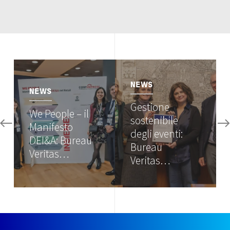
Image
Image
NEWS
NEWS
Gestione
We People – il
sostenibile
Manifesto
degli eventi:
DEI&A: Bureau
Bureau
Veritas…
Veritas…