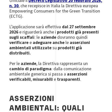
Ufficiale il
Decreto Legislativo 20 febbraio 2026,
n. 30
, che recepisce in Italia la Direttiva europea
Empowering Consumers for the Green Transition
(ECTG).
L’applicazione sarà effettiva
dal 27 settembre
2026
e riguarderà anche i
prodotti già presenti
sugli scaffal
i: le
aziende
dovranno quindi
verificare
e
adeguare anche
le
asserzioni
ambientali utilizzate
su
prodotti già
distribuiti.
Per le
aziende
, la Direttiva rappresenta un
cambio di paradigma
: dalla comunicazione
ambientale generica si passa a
asserzioni
verificabili
,
misurabili
e
trasparenti
.
ASSERZIONI
AMBIENTALI: QUALI