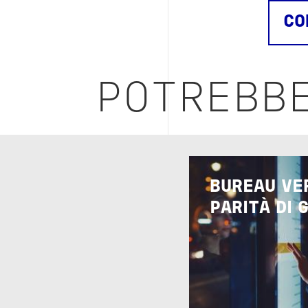
CO
POTREBBE
Image
BUREAU VE
PARITÀ DI 