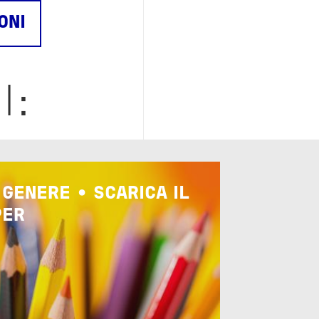
ONI
I:
 GENERE • SCARICA IL
PER