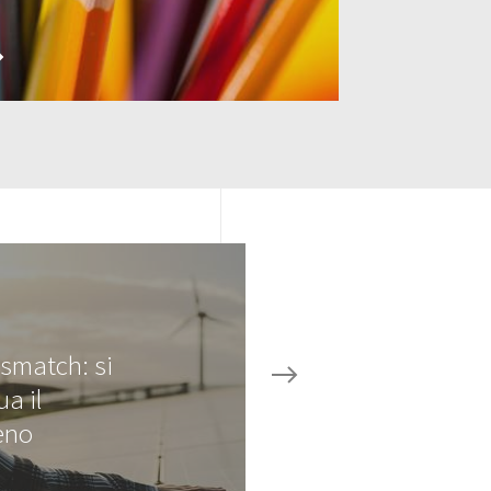
ismatch: si
a il
eno