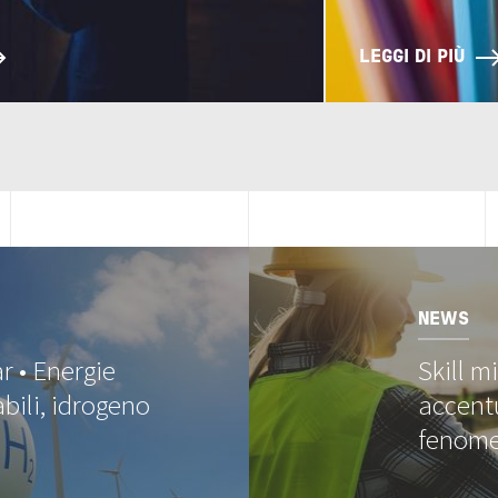
LEGGI DI PIÙ
Image
NEWS
r • Energie
Skill m
bili, idrogeno
accentu
fenom