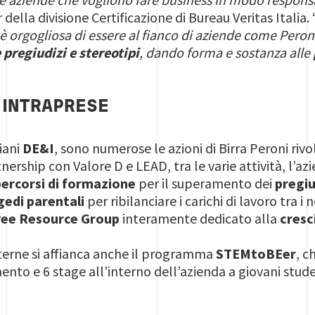
della divisione Certificazione di Bureau Veritas Italia. 
 è orgogliosa di essere al fianco di aziende come Peroni
pregiudizi e stereotipi
, dando forma e sostanza alle
E INTRAPRESE
piani
DE&I
, sono numerose le azioni di Birra Peroni rivo
tnership con Valore D e LEAD, tra le varie attività, l’az
percorsi di formazione
per il superamento dei
pregiu
gedi parentali
per ribilanciare i carichi di lavoro tra 
ee Resource Group
interamente dedicato alla
cresc
nterne si affianca anche il programma
STEMtoBEer
, c
nto e 6 stage all’interno dell’azienda a giovani student