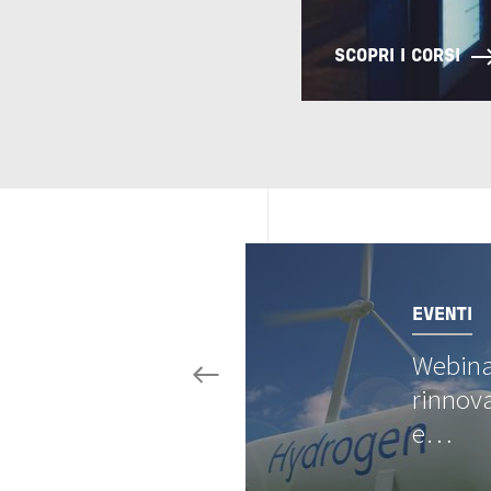
SCOPRI I CORSI
Image
EVENTI
Webina
rinnova
e…