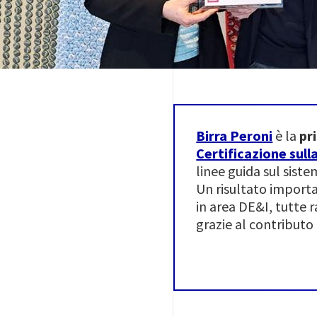
Birra Peroni
è la
pri
Certificazione sull
linee guida sul siste
Un risultato importa
in area DE&I, tutte 
grazie al contributo