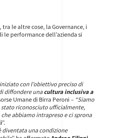
 tra le altre cose, la Governance, i
ali le performance dell’azienda si
niziato con l’obiettivo preciso di
 di diffondere una
cultura inclusiva a
isorse Umane di Birra Peroni
– “Siamo
 stato riconosciuto ufficialmente,
o che abbiamo intrapreso e ci sprona
à
”.
 è diventata una condizione
abile
” ha affermato
Andrea Filippi
,