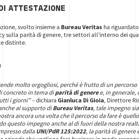
DI ATTESTAZIONE
azione, svolto insieme a
Bureau Veritas
ha riguardato,
cy sulla parità di genere, tre settori all’interno dei qu
 distinte.
O
rende molto orgogliosi, perché è frutto di un percorso i
di concreto in tema di
parità di genere
e, in generale,
utti i giorni” –
dichiara
Gianluca Di Gioia
, Direttore R
 anche al supporto di
Bureau Veritas
, tale impegno sia
ostra ancora una volta che il percorso da fare è quell
do questo impegno anche al di fuori della nostra realt
 impresso dalla
UNI/PdR 125:2022
, la parità di genere
le aziende che vogliono fare business in modo respons