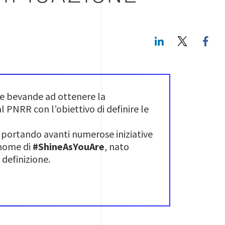
LinkedIn
Twitte
le bevande ad ottenere la
al PNRR con l’obiettivo di definire le
a portando avanti numerose iniziative
 nome di
#ShineAsYouAre
, nato
 definizione.