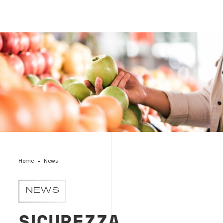
apple-retail-food
Home
News
NEWS