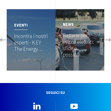
Image
Image
NEWS
EVENTI
Batterie per
Incontra i nostri
veicoli elettrici:
esperti - K.EY
sfide e
The Energy…
possibili…
SEGUICI SU
Linkedin
YouTube