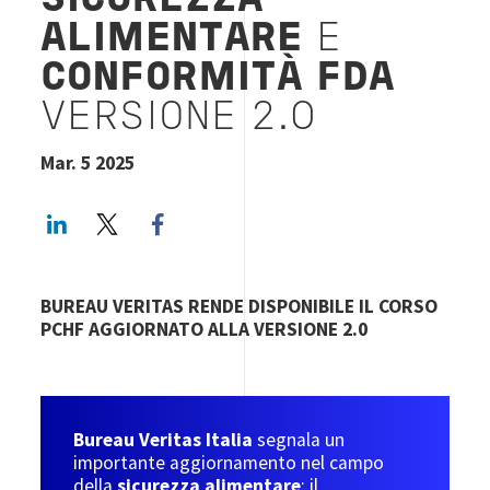
SICUREZZA
ALIMENTARE
E
CONFORMITÀ FDA
VERSIONE 2.0
Mar. 5 2025
LinkedIn
Twitter
Facebook share
BUREAU VERITAS RENDE DISPONIBILE IL CORSO
PCHF AGGIORNATO ALLA VERSIONE 2.0
Bureau Veritas Italia
segnala un
importante aggiornamento nel campo
della
sicurezza alimentare
: il