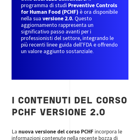
programma di studi
Preventive Controls
for Human Food (PCHF)
è ora disponibile
nella sua
versione 2.0.
Questo
aggiornamento rappresenta un
significativo passo avanti per i
professionisti del settore, integrando le
più recenti linee guida dell'FDA e offrendo
un valore aggiunto sostanziale.
I CONTENUTI DEL CORSO
PCHF VERSIONE 2.0
La
nuova versione del corso PCHF
incorpora le
informazioni contenute nella recente bozza di