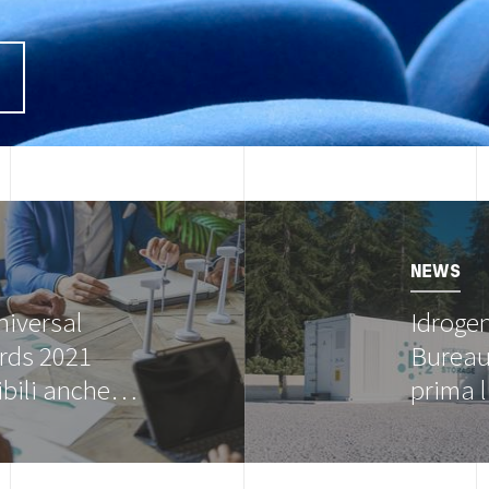
I
Image
NEWS
niversal
Idroge
rds 2021
Bureau 
ibili anche…
prima 