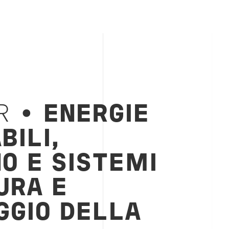
R •
ENERGIE
BILI,
O E SISTEMI
URA E
GGIO DELLA