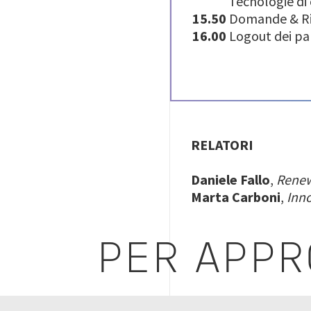
Tecnologie di cat
15.50
Domande & R
1
6.00
Logout dei pa
RELATORI
Daniele Fallo
,
Renew
Marta Carboni
,
Inno
PER APPR