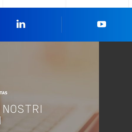
Linkedin
YouTub
ITAS
 NOSTRI
I