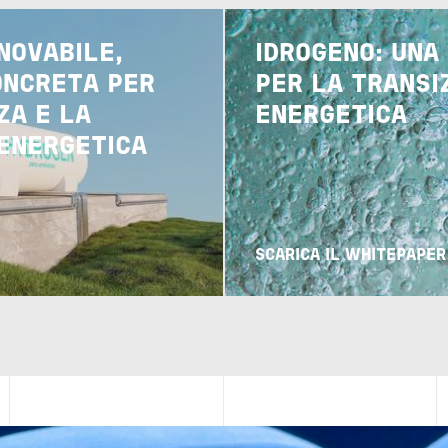
Image
NOVABILE,
IDROGENO: UNA
ONCRETA PER
PER LA TRANSI
ZA E LA
ENERGETICA
 ENERGETICA
SCARICA IL WHITEPAPER