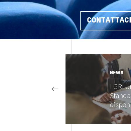
CONTATTAC
Image
NEWS
I GRI U
Standa
dispon