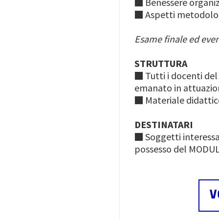
■
Benessere organizz
■
Aspetti metodolog
Esame finale ed eve
STRUTTURA
■
Tutti i docenti de
emanato in attuazion
■
Materiale didattic
DESTINATARI
■
Soggetti interessa
possesso del MODUL
V