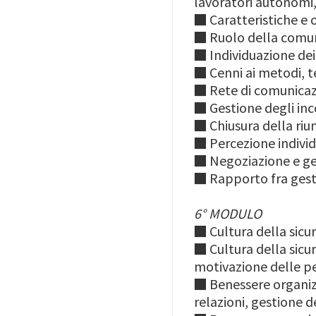
lavoratori autonomi,
■
Caratteristiche e o
■
Ruolo della comuni
■
Individuazione dei
■
Cenni ai metodi, 
■
Rete di comunicaz
■
Gestione degli inc
■
Chiusura della riun
■
Percezione individ
■
Negoziazione e ges
■
Rapporto fra gestio
6° MODULO
■
Cultura della sicu
■
Cultura della sic
motivazione delle p
■
Benessere organizz
relazioni, gestione d