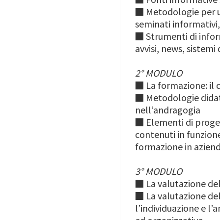
■
Metodologie per un
seminati informativi,
■
Strumenti di inform
avvisi, news, sistemi d
2° MODULO
■
La formazione: il
■
Metodologie didatt
nell’andragogia
■
Elementi di proget
contenuti in funzione
formazione in azien
3° MODULO
■
La valutazione del
■
La valutazione de
l’individuazione e l’