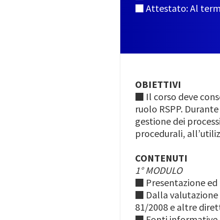
■ Attestato: Al term
OBIETTIVI
■
Il corso deve cons
ruolo RSPP. Durante 
gestione dei processi
procedurali, all’uti
CONTENUTI
1° MODULO
■
Presentazione ed 
■
Dalla valutazione 
81/2008 e altre dire
■
Fonti informative 