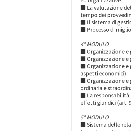
ed organizzative
■
La valutazione del
tempo dei provvedime
■
Il sistema di ges
■
Processo di migl
4° MODULO
■
Organizzazione e g
■
Organizzazione e 
■
Organizzazione e g
aspetti economici)
■
Organizzazione e 
ordinaria e straordin
■
La responsabilità 
effetti giuridici (art
5° MODULO
■
Sistema delle rela