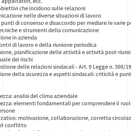
 appaltatori, ecc.
biettivi che incidono sulle relazioni
cazione nelle diverse situazioni di lavoro
 punti di consenso e disaccordo per mediare le varie p
tecniche e strumenti della comunicazione
ione in azienda
ontri di lavoro e della riunione periodica
ione, pianificazione delle attività e attività post-riun
uale dei rischi
tione delle relazioni sindacali - Art. 9 Legge n. 300/1
ne della sicurezza e aspetti sindacali: criticità e punt
rezza: analisi del clima aziendale
urezza: elementi fondamentali per comprendere il ruolo
ersone
ativo: motivazione, collaborazione, corretta circolazi
el conflitto