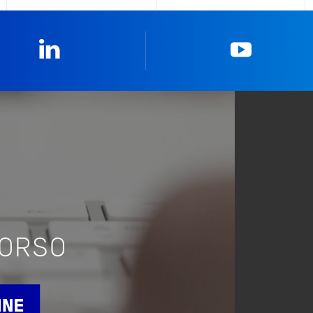
Linkedin
YouTub
CORSO
INE