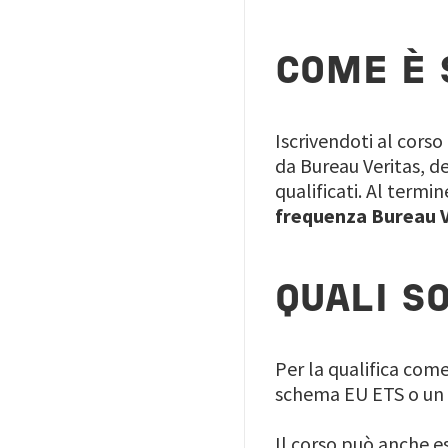
COME È 
Iscrivendoti al corso
da Bureau Veritas, d
qualificati. Al termi
frequenza Bureau V
QUALI S
Per la qualifica come
schema EU ETS o un 
Il corso può anche es