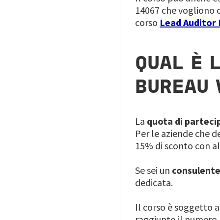
14067 che vogliono ot
corso
Lead Auditor 
QUAL È 
BUREAU 
La
quota di parteci
Per le aziende che d
15% di sconto con al
Se sei un
consulent
dedicata.
Il corso è soggetto a
raggiunto il numero 