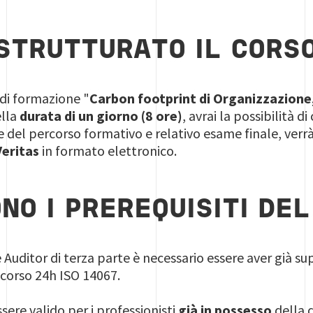
STRUTTURATO IL CORS
 di formazione "
Carbon footprint di Organizzazione
ella
durata di un giorno (8 ore)
, avrai la possibilità d
ne del percorso formativo e relativo esame finale, verrà
eritas
in formato elettronico.
ONO I PREREQUISITI DE
 Auditor di terza parte è necessario essere aver già su
corso 24h ISO 14067.
sere valido per i professionisti
già in possesso
della 