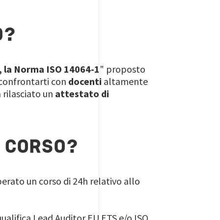
O?
, la Norma ISO 14064-1
" proposto
i confrontarti con
docenti
altamente
 rilasciato un
attestato di
L CORSO?
perato un corso di 24h relativo allo
qualifica Lead Auditor EU ETS e/o ISO