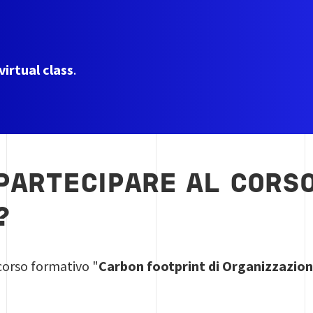
virtual class
.
PARTECIPARE AL CORS
?
corso formativo "
Carbon footprint di Organizzazio