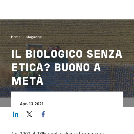
Image
Home
Magazine
IL
BIOLOGICO SENZA
ETICA?
BUONO A
METÀ
Apr. 13 2021
LinkedIn
Twitter
Facebook share
Nel 2002, il 28% degli italiani affermava di