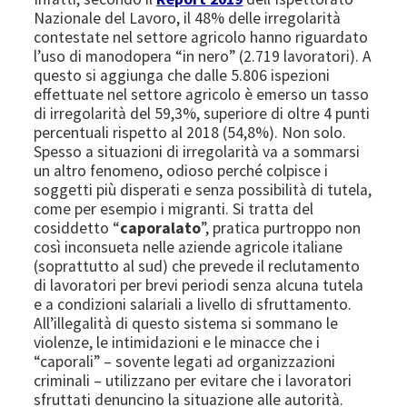
Nazionale del Lavoro, il 48% delle irregolarità
contestate nel settore agricolo hanno riguardato
l’uso di manodopera “in nero” (2.719 lavoratori). A
questo si aggiunga che dalle 5.806 ispezioni
effettuate nel settore agricolo è emerso un tasso
di irregolarità del 59,3%, superiore di oltre 4 punti
percentuali rispetto al 2018 (54,8%). Non solo.
Spesso a situazioni di irregolarità va a sommarsi
un altro fenomeno, odioso perché colpisce i
soggetti più disperati e senza possibilità di tutela,
come per esempio i migranti. Si tratta del
cosiddetto “
caporalato
”, pratica purtroppo non
così inconsueta nelle aziende agricole italiane
(soprattutto al sud) che prevede il reclutamento
di lavoratori per brevi periodi senza alcuna tutela
e a condizioni salariali a livello di sfruttamento.
All’illegalità di questo sistema si sommano le
violenze, le intimidazioni e le minacce che i
“caporali” – sovente legati ad organizzazioni
criminali – utilizzano per evitare che i lavoratori
sfruttati denuncino la situazione alle autorità.