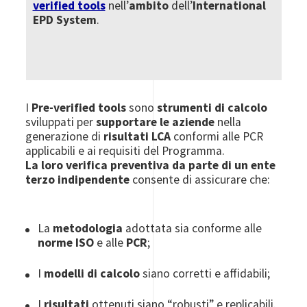
verified tools
nell’
ambito
dell’
International
EPD System
.
I
Pre-verified tools
sono
strumenti di calcolo
sviluppati per
supportare le aziende
nella
generazione di
risultati LCA
conformi alle PCR
applicabili e ai requisiti del Programma.
La loro verifica preventiva da parte di un ente
terzo indipendente
consente di assicurare che:
La
metodologia
adottata sia conforme alle
norme ISO
e alle
PCR
;
I
modelli di calcolo
siano corretti e affidabili;
I
risultati
ottenuti siano “robusti” e replicabili.