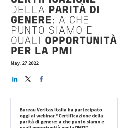
CERTIFICAZIONE
DELLA
PARITÀ DI
GENERE
: A CHE
PUNTO SIAMO E
QUALI
OPPORTUNITÀ
PER LA PMI
May. 27 2022
LinkedIn
Twitter
Facebook share
Bureau Veritas Italia ha partecipato
oggi al webinar “Certificazione della
parità di genere: a che punto siamo e
quali opportunità per le PMI?”