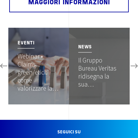
MAGGIORI INFORMAZIONI
Image
Image
EVENTI
NEWS
Webinar •
Il Gruppo
Claims
Bureau Veritas
green/etici:
ridisegna la
come
sua…
valorizzare la…
SEGUICI SU