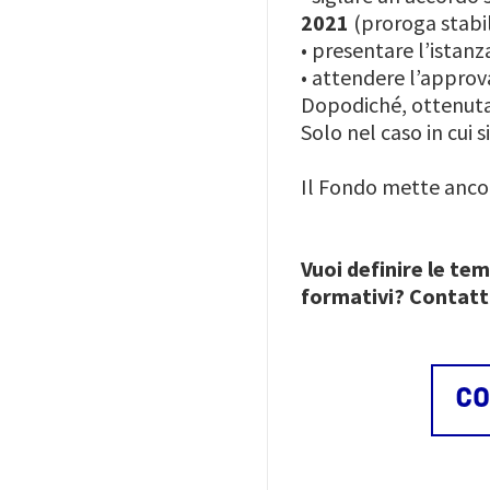
2021
(proroga stabil
•
presentare l’istanz
•
attendere l’approva
Dopodiché, ottenuta
Solo nel caso in cui 
Il Fondo mette ancor
Vuoi definire le te
formativi? Contatta
CO