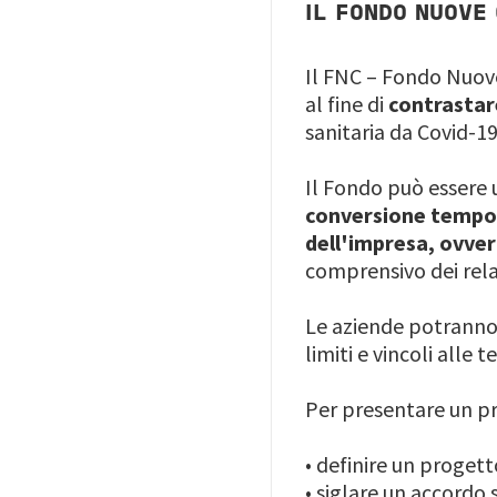
IL FONDO NUOVE
Il FNC – Fondo Nuove
al fine di
contrastare
sanitaria da Covid-1
Il Fondo può essere 
conversione tempor
dell'impresa, ovver
comprensivo dei relat
Le aziende potranno
limiti e vincoli alle
Per presentare un p
• definire un proget
•
siglare un accordo s