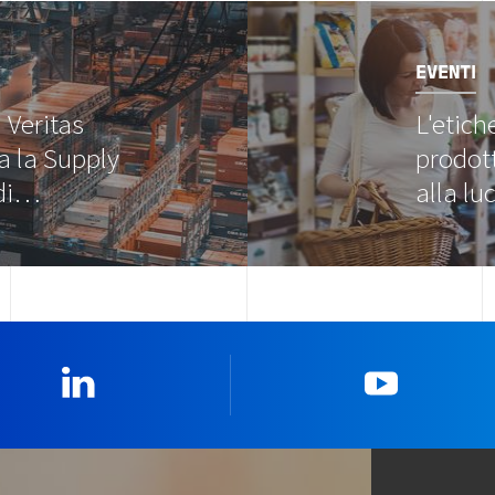
Image
EVENTI
 Veritas
L'etich
ca la Supply
prodott
 di…
alla l
Linkedin
YouTub