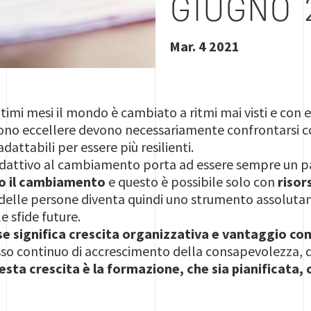
GIUGNO 
Mar. 4 2021
timi mesi il mondo è cambiato a ritmi mai visti e con e
ono eccellere devono necessariamente confrontarsi co
adattabili per essere più resilienti.
attivo al cambiamento porta ad essere sempre un pas
no il cambiamento
e questo è possibile solo con
risor
ta delle persone diventa quindi uno strumento assoluta
le sfide future
.
rse significa crescita organizzativa e vantaggio co
so continuo di accrescimento della consapevolezza, d
sta crescita è la formazione, che sia pianificata, 