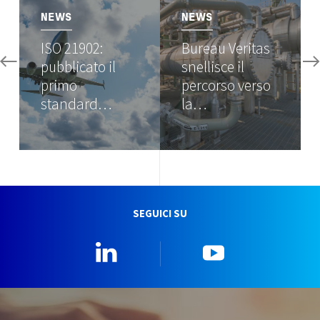
NEWS
NEWS
ISO 21902:
Bureau Veritas
pubblicato il
snellisce il
primo
percorso verso
standard…
la…
SEGUICI SU
Linkedin
YouTube