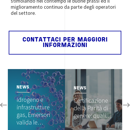
stimolando nel contempo le buone prassi ed il
miglioramento continuo da parte degli operatori
del settore.
CONTATTACI PER MAGGIORI
INFORMAZIONI
Image
Image
NEWS
NEWS
Idrogeno e
Certificazione
infrastrutture
della Parità di
gas, Emerson
genere: quali…
valida le…