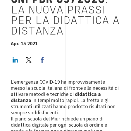
UNI PDR 89/2020
:
LA NUOVA PRASSI
PER LA DIDATTICA A
DISTANZA
Apr. 15 2021
LinkedIn
Twitter
Facebook share
L’emergenza COVID-19 ha improvvisamente
messo la scuola italiana di fronte alla necessità di
attivare metodi e tecniche di
didattica a
distanza
in tempi molto rapidi. La fretta e gli
strumenti utilizzati hanno prodotto risultati non
sempre soddisfacenti.
Il piano scuola del Miur richiede un piano di
didattica digitale per ogni scuola di ordine e
grado e la formazione a distanza avrà uno