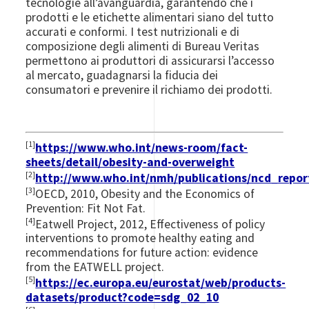
tecnologie all’avanguardia, garantendo che i
prodotti e le etichette alimentari siano del tutto
accurati e conformi. I test nutrizionali e di
composizione degli alimenti di Bureau Veritas
permettono ai produttori di assicurarsi l’accesso
al mercato, guadagnarsi la fiducia dei
consumatori e prevenire il richiamo dei prodotti.
[1]
https://www.who.int/news-room/fact-
sheets/detail/obesity-and-overweight
[2]
http://www.who.int/nmh/publications/ncd_repor
[3]
OECD, 2010, Obesity and the Economics of
Prevention: Fit Not Fat.
[4]
Eatwell Project, 2012, Effectiveness of policy
interventions to promote healthy eating and
recommendations for future action: evidence
from the EATWELL project.
[5]
https://ec.europa.eu/eurostat/web/products-
datasets/product?code=sdg_02_10