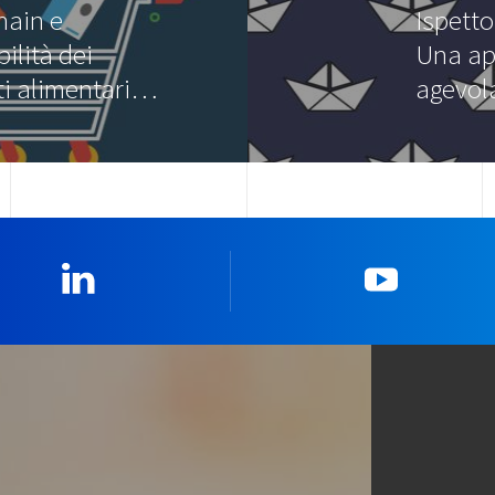
hain e
Ispetto
bilità dei
Una ap
ti alimentari…
agevol
Linkedin
YouTub