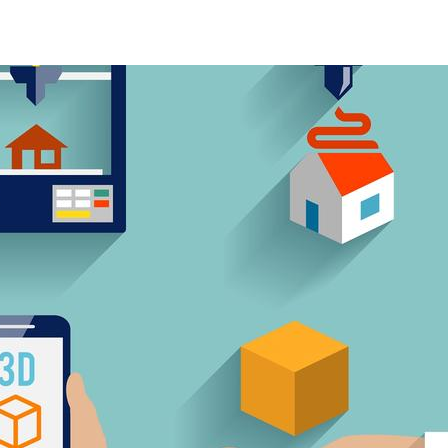
emag-additive-manufacturing