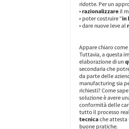
ridotte. Per un appr
•
razionalizzare
il m
• poter costruire “
in
• dare nuove leve al
Appare chiaro come i
Tuttavia, a questa i
elaborazione di un
q
secondaria che potre
da parte delle azien
manufacturing sia pe
richiesti? Come saper
soluzione è avere una
conformità delle cara
tutto il processo rea
tecnica
che attesta 
buone pratiche.