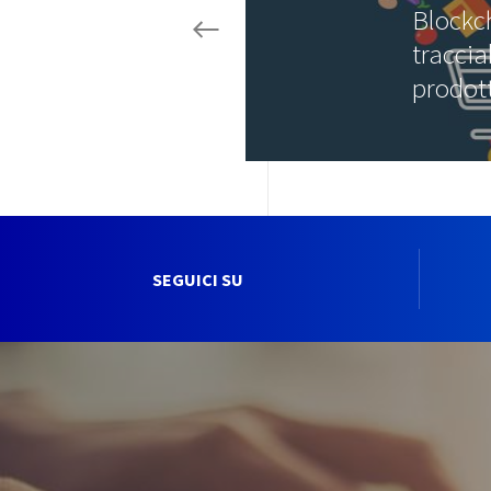
Blockc
traccia
prodot
SEGUICI SU