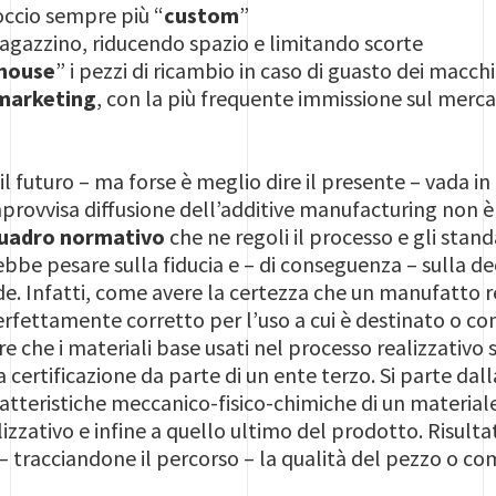
occio sempre più “
custom
”
agazzino, riducendo spazio e limitando scorte
 house
” i pezzi di ricambio in caso di guasto dei macchi
marketing
, con la più frequente immissione sul merca
l futuro – ma forse è meglio dire il presente – vada in
mprovvisa diffusione dell’additive manufacturing non è
uadro normativo
che ne regoli il processo e gli sta
bbe pesare sulla fiducia e – di conseguenza – sulla de
de. Infatti, come avere la certezza che un manufatto r
rfettamente corretto per l’uso a cui è destinato o co
e che i materiali base usati nel processo realizzativo 
 certificazione da parte di un ente terzo. Si parte dal
tteristiche meccanico-fisico-chimiche di un materiale 
lizzativo e infine a quello ultimo del prodotto. Risult
– tracciandone il percorso – la qualità del pezzo o c