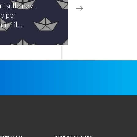
ri sulle navi.
p per
arne il…
e
CONTATTI
BUREAU VERITAS