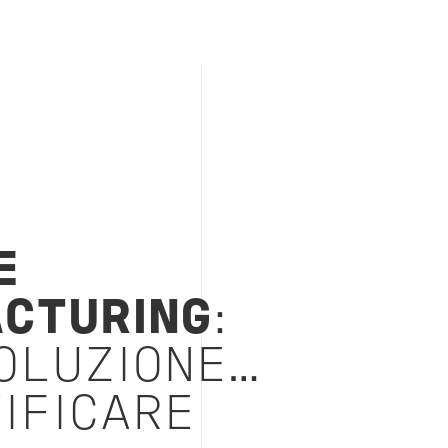
E
CTURING
:
OLUZIONE…
IFICARE