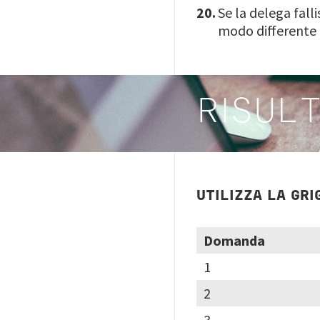
Se la delega fall
modo differente 
RISULT
UTILIZZA LA GRI
Domanda
1
2
3