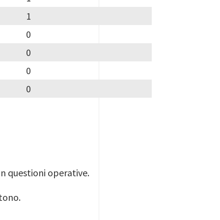
1
0
0
0
0
in questioni operative.
ntono.