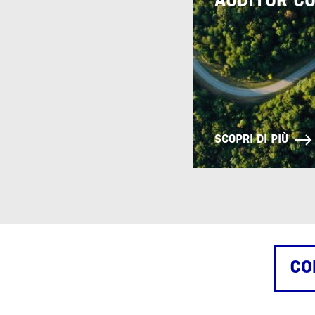
AUDITOR C
SCOPRI DI PIÙ
CO