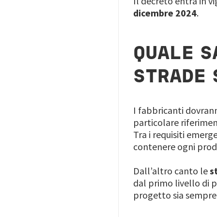
Il decreto entra in 
dicembre 2024
.
QUALE S
STRADE 
I fabbricanti dovrann
particolare riferi
Tra i requisiti emerg
contenere ogni prod
Dall’altro canto le
s
dal primo livello di 
progetto sia sempre 