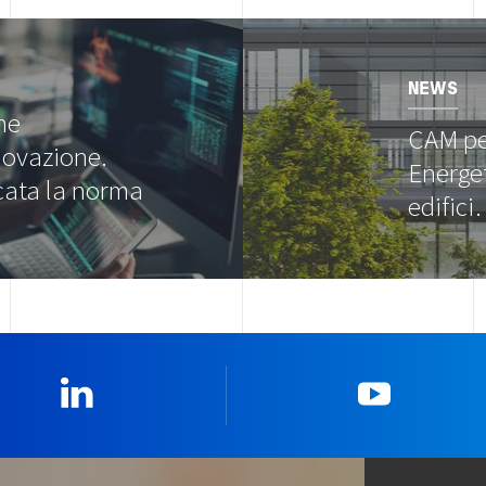
Image
NEWS
ne
CAM pe
novazione.
Energet
cata la norma
edific
Linkedin
YouTub