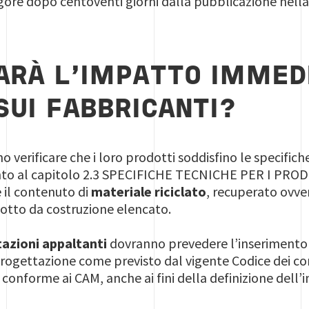
vigore dopo centoventi giorni dalla pubblicazione nella
ARÀ L'IMPATTO IMMED
SUI FABBRICANTI?
o verificare che i loro prodotti soddisfino le specific
mento al capitolo 2.3 SPECIFICHE TECNICHE PER I P
e il contenuto di
materiale riciclato
, recuperato ovve
otto da costruzione elencato.
tazioni appaltanti
dovranno prevedere l’inserimento d
progettazione come previsto dal vigente Codice dei con
conforme ai CAM, anche ai fini della definizione dell’i