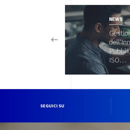
Image
NEWS
Gestio
dell'In
Pubbli
ISO…
SEGUICI SU