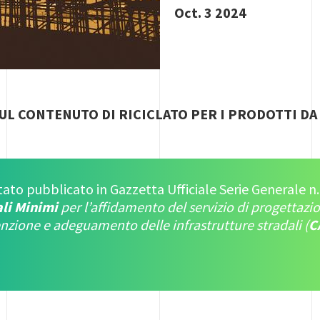
Oct. 3 2024
SUL CONTENUTO DI RICICLATO PER I PRODOTTI D
tato pubblicato in Gazzetta Ufficiale Serie Generale n.
ali Minimi
per l’affidamento del servizio di progettazi
zione e adeguamento delle infrastrutture stradali (
C