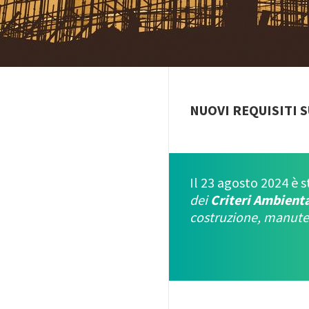
NUOVI REQUISITI 
Il 23 agosto 2024 è s
dei
Criteri Ambient
costruzione, manuten