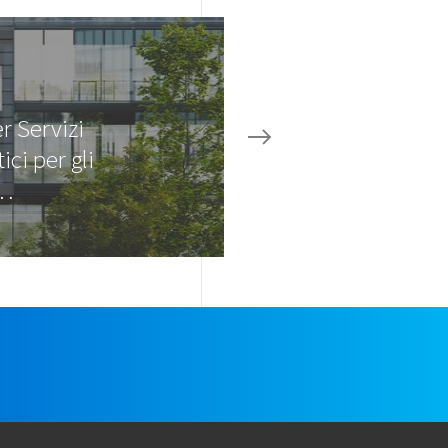
r Servizi
ici per gli
i…
e