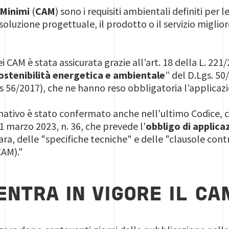
 Minimi
(
CAM
) sono i requisiti ambientali definiti per l
a soluzione progettuale, il prodotto o il servizio miglio
 dei CAM è stata assicurata grazie all’art. 18 della L. 22
 sostenibilità energetica e ambientale
” del D.Lgs. 50
s 56/2017), che ne hanno reso obbligatoria l’applicazio
ativo è stato confermato anche nell'ultimo Codice, c
1 marzo 2023, n. 36, che prevede l'
obbligo di applica
ra, delle "specifiche tecniche" e delle "clausole contr
CAM)."
ENTRA IN VIGORE IL C