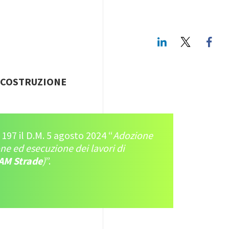
LinkedIn
Twitte
A COSTRUZIONE
 197 il D.M. 5 agosto 2024 “
Adozione
one ed esecuzione dei lavori di
AM Strade
)
”.