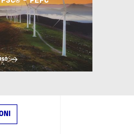
 FSC® - PEFC™
ORSO
ONI