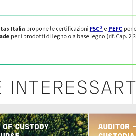
tas Italia
propone le certificazioni
FSC
®
e
PEFC
per o
rade
per i prodotti di legno o a base legno (rif. Cap. 2.
 INTERESSART
Image
N OF CUSTODY
AUDITOR 