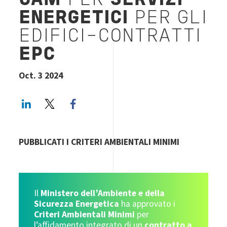
CAM
PER
SERVIZI
ENERGETICI
PER GLI
EDIFICI-CONTRATTI
EPC
Oct. 3 2024
LinkedIn
Twitter
Facebook share
PUBBLICATI I CRITERI AMBIENTALI MINIMI
Il
Ministero dell’Ambiente e della
Sicurezza Energetica
ha approvato i
Criteri Ambientali Minimi
per
l’affidamento integrato di un
contratto a