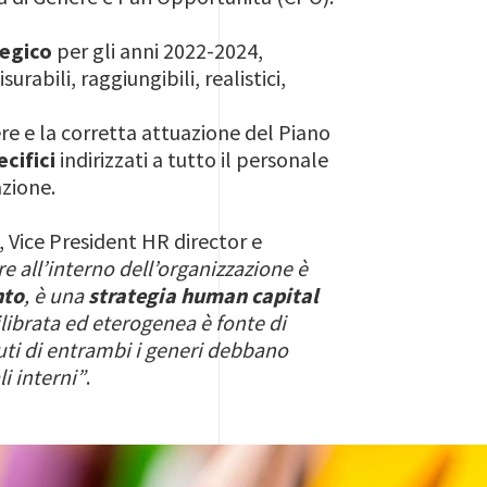
tegico
per gli anni 2022-2024,
rabili, raggiungibili, realistici,
nere e la corretta attuazione del Piano
ecifici
indirizzati a tutto il personale
azione.
, Vice President HR director e
e all’interno dell’organizzazione è
nto
, è una
strategia human capital
ibrata ed eterogenea è fonte di
buti di entrambi i generi debbano
i interni”
.