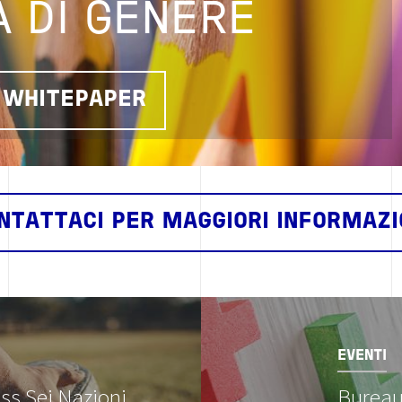
À DI GENERE
L WHITEPAPER
NTATTACI PER MAGGIORI INFORMAZI
Image
EVENTI
ss Sei Nazioni
Bureau