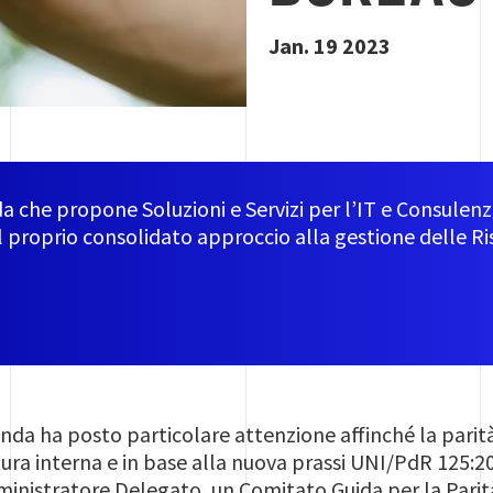
Jan. 19 2023
a che propone Soluzioni e Servizi per l’IT e Consulenz
il proprio consolidato approccio alla gestione delle R
ienda ha posto particolare attenzione affinché la parit
ura interna e in base alla nuova prassi UNI/PdR 125:202
nistratore Delegato, un Comitato Guida per la Parità