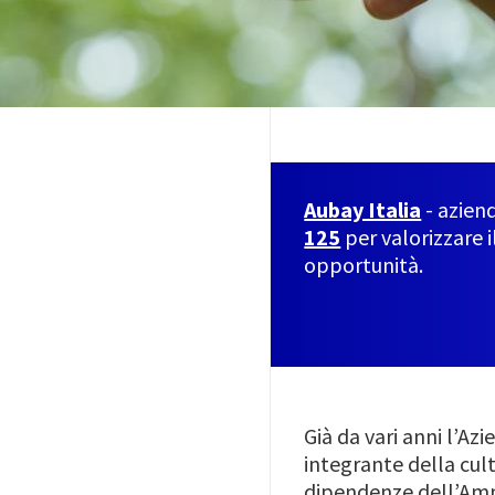
Aubay Italia
- aziend
125
per valorizzare 
opportunità.
Già da vari anni l’Az
integrante della cult
dipendenze dell’Ammi