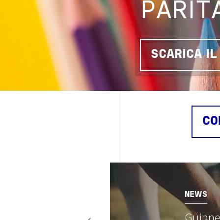
PARIT
SCARICA I
CO
Image
NEWS
Guinne