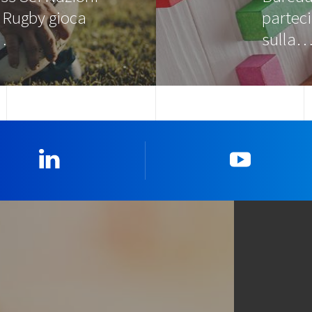
l Rugby gioca
parteci
…
sulla
Linkedin
YouTub