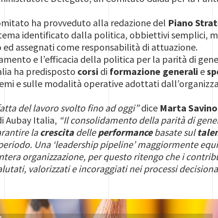
Comitato ha provveduto alla redazione del
Piano Stra
ma identificato dalla politica, obbiettivi semplici, misu
o ed assegnati come responsabilità di attuazione.
camento e l’efficacia della politica per la parità di ge
alia ha predisposto
corsi
di
formazione generali
e
sp
ui temi e sulle modalità operative adottati dall’organizz
tta del lavoro svolto fino ad oggi”
dice
Marta Savino
i Aubay Italia,
“Il consolidamento della parità di gener
rantire la
crescita
delle
performance
basate sul
tale
periodo. Una ‘leadership pipeline’ maggiormente equil
intera organizzazione, per questo ritengo che i contri
tati, valorizzati e incoraggiati nei processi decisional