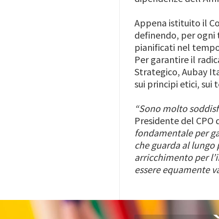
Appena istituito il 
definendo, per ogni te
pianificati nel temp
Per garantire il radi
Strategico, Aubay It
sui principi etici, s
“Sono molto soddisfa
Presidente del CPO d
fondamentale per ga
che guarda al lungo 
arricchimento per l’
essere equamente valu