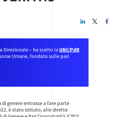
LinkedIn
Twitte
a Direzionale – ha scelto la
UNI/PdR
isorse Umane, fondato sulle pari
à di genere entrasse a fare parte
2, è stato istituto, alle dirette
 di Genere e Pari Opportunità (CPO).