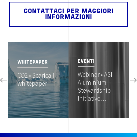
CONTATTACI PER MAGGIORI
INFORMAZIONI
Image
Image
EVENTI
WHITEPAPER
Webinar • ASI -
CO2 • Scarica il
Aluminium
whitepaper
Stewardship
Initiative…