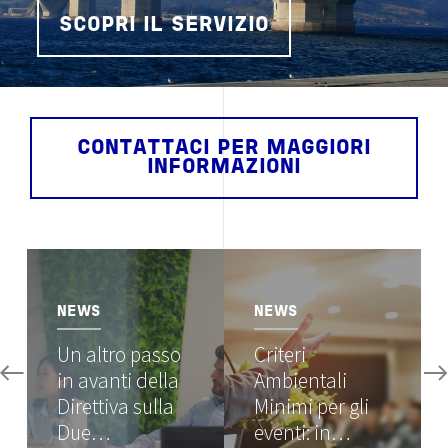
SCOPRI IL SERVIZIO
CONTATTACI PER MAGGIORI
INFORMAZIONI
Image
Image
NEWS
NEWS
Un altro passo
Criteri
in avanti della
Ambientali
Direttiva sulla
Minimi per gli
Due…
eventi: in…