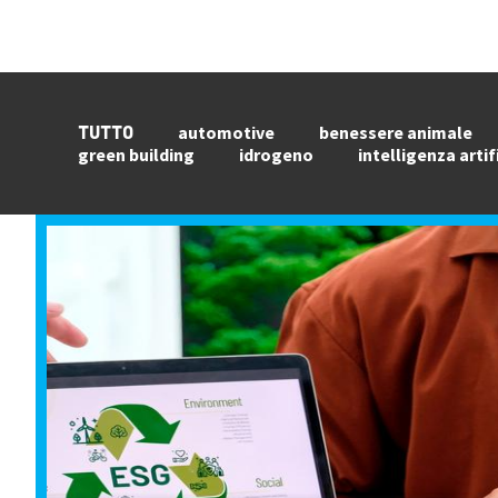
automotive
benessere animale
TUTTO
green building
idrogeno
intelligenza artif
Image